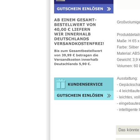
Großvolumiger
Produktdetail
Maße: H 65 x
Farbe: Silber
Material: ABS
Gewicht: 3,9 
Volumen: 60 L
Ausstattung:
- Gepäckscha
- 4 leichtlau
- leichtes, v
- eingebaute
- intelligent
Das könnte 