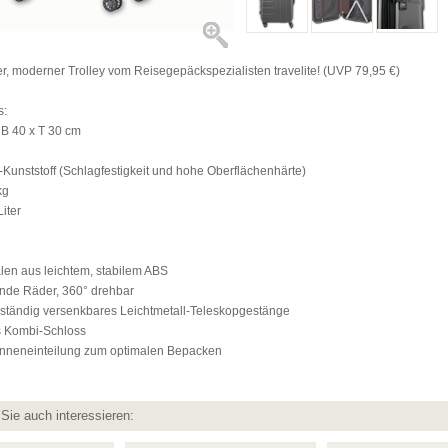
, moderner Trolley vom Reisegepäckspezialisten travelite! (UVP 79,95 €)
s:
 B 40 x T 30 cm
-Kunststoff (Schlagfestigkeit und hohe Oberflächenhärte)
kg
iter
len aus leichtem, stabilem ABS
fende Räder, 360° drehbar
ollständig versenkbares Leichtmetall-Teleskopgestänge
s Kombi-Schloss
e Inneneinteilung zum optimalen Bepacken
Sie auch interessieren: