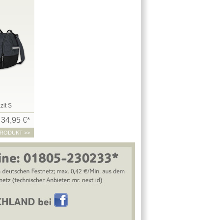
zit S
34,95 €*
RODUKT >>