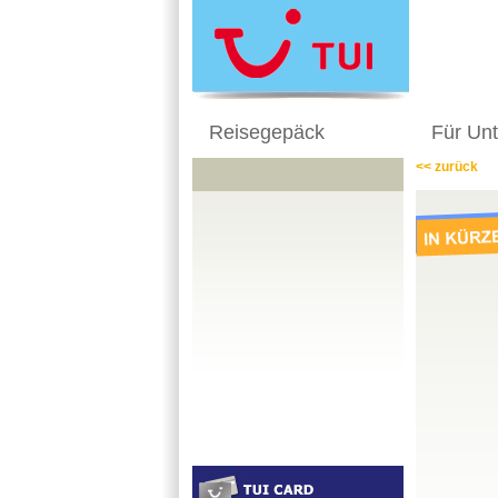
Reisegepäck
Für Un
<< zurück