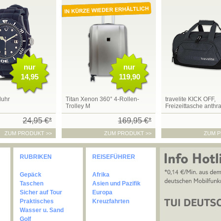
nur
nur
14,95
119,90
duhr
Titan Xenon 360° 4-Rollen-
travelite KICK OFF,
Trolley M
Freizeittasche anthra
24,95 €*
169,95 €*
ZUM PRODUKT >>
ZUM PRODUKT >>
ZUM P
RUBRIKEN
REISEFÜHRER
Gepäck
Afrika
Taschen
Asien und Pazifik
Sicher auf Tour
Europa
Praktisches
Kreuzfahrten
Wasser u. Sand
Golf