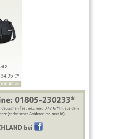
zit S
34,95 €*
RODUKT >>