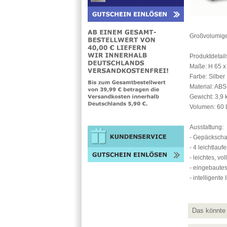
Großvolumiger
Produktdetail
Maße: H 65 x
Farbe: Silber
Material: ABS
Gewicht: 3,9 
Volumen: 60 L
Ausstattung:
- Gepäckscha
- 4 leichtlau
- leichtes, v
- eingebaute
- intelligent
Das könnte 