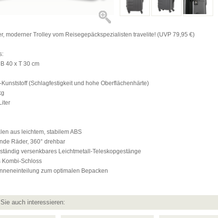
, moderner Trolley vom Reisegepäckspezialisten travelite! (UVP 79,95 €)
s:
 B 40 x T 30 cm
-Kunststoff (Schlagfestigkeit und hohe Oberflächenhärte)
kg
iter
len aus leichtem, stabilem ABS
fende Räder, 360° drehbar
ollständig versenkbares Leichtmetall-Teleskopgestänge
s Kombi-Schloss
e Inneneinteilung zum optimalen Bepacken
Sie auch interessieren: