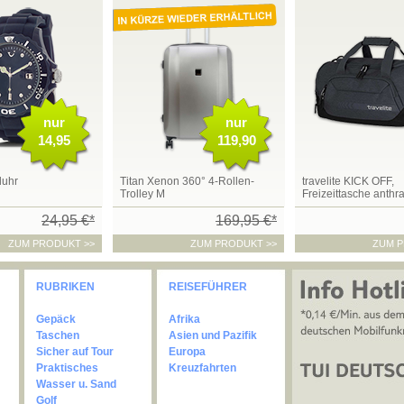
nur
nur
14,95
119,90
duhr
Titan Xenon 360° 4-Rollen-
travelite KICK OFF,
Trolley M
Freizeittasche anthra
24,95 €*
169,95 €*
ZUM PRODUKT >>
ZUM PRODUKT >>
ZUM P
RUBRIKEN
REISEFÜHRER
Gepäck
Afrika
Taschen
Asien und Pazifik
Sicher auf Tour
Europa
Praktisches
Kreuzfahrten
Wasser u. Sand
Golf