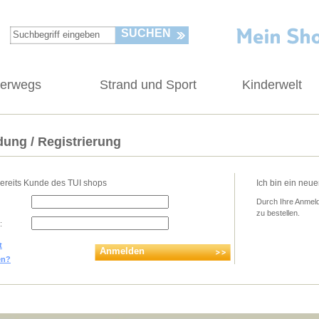
SUCHEN
terwegs
Strand und Sport
Kinderwelt
ung / Registrierung
bereits Kunde des TUI shops
Ich bin ein neu
Durch Ihre Anmeld
zu bestellen.
:
t
Anmelden
en?