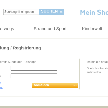
SUCHEN
terwegs
Strand und Sport
Kinderwelt
ung / Registrierung
bereits Kunde des TUI shops
Ich bin ein neu
Durch Ihre Anmeld
zu bestellen.
:
t
Anmelden
en?