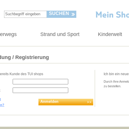
SUCHEN
terwegs
Strand und Sport
Kinderwelt
ung / Registrierung
bereits Kunde des TUI shops
Ich bin ein neu
Durch Ihre Anmeld
zu bestellen.
:
t
Anmelden
en?