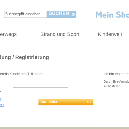
SUCHEN
terwegs
Strand und Sport
Kinderwelt
ung / Registrierung
bereits Kunde des TUI shops
Ich bin ein neu
Durch Ihre Anmeld
zu bestellen.
:
t
Anmelden
en?