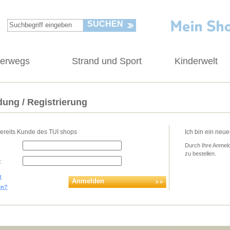
SUCHEN
terwegs
Strand und Sport
Kinderwelt
ung / Registrierung
bereits Kunde des TUI shops
Ich bin ein neu
Durch Ihre Anmeld
zu bestellen.
:
t
Anmelden
en?