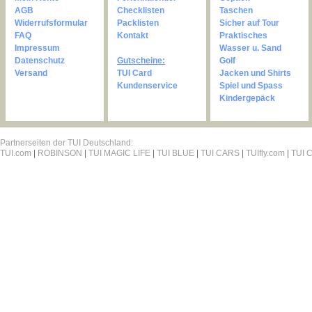
AGB
Checklisten
Taschen
Widerrufsformular
Packlisten
Sicher auf Tour
FAQ
Kontakt
Praktisches
Impressum
Wasser u. Sand
Datenschutz
Gutscheine:
Golf
Versand
TUI Card
Jacken und Shirts
Kundenservice
Spiel und Spass
Kindergepäck
Partnerseiten der TUI Deutschland:
TUI.com
|
ROBINSON
|
TUI MAGIC LIFE
|
TUI BLUE
|
TUI CARS
|
TUIfly.com
|
TUI C