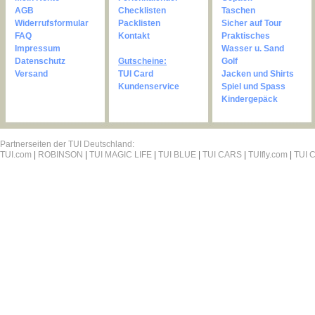
AGB
Checklisten
Taschen
Widerrufsformular
Packlisten
Sicher auf Tour
FAQ
Kontakt
Praktisches
Impressum
Wasser u. Sand
Datenschutz
Gutscheine:
Golf
Versand
TUI Card
Jacken und Shirts
Kundenservice
Spiel und Spass
Kindergepäck
Partnerseiten der TUI Deutschland:
TUI.com
|
ROBINSON
|
TUI MAGIC LIFE
|
TUI BLUE
|
TUI CARS
|
TUIfly.com
|
TUI C