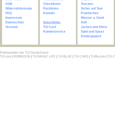
AGB
Checklisten
Taschen
Widerrufsformular
Packlisten
Sicher auf Tour
FAQ
Kontakt
Praktisches
Impressum
Wasser u. Sand
Datenschutz
Gutscheine:
Golf
Versand
TUI Card
Jacken und Shirts
Kundenservice
Spiel und Spass
Kindergepäck
Partnerseiten der TUI Deutschland:
TUI.com
|
ROBINSON
|
TUI MAGIC LIFE
|
TUI BLUE
|
TUI CARS
|
TUIfly.com
|
TUI C