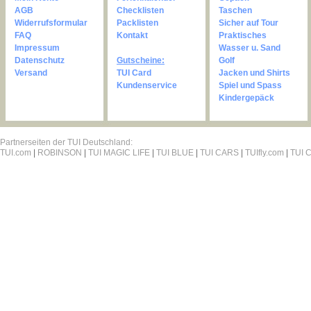
AGB
Checklisten
Taschen
Widerrufsformular
Packlisten
Sicher auf Tour
FAQ
Kontakt
Praktisches
Impressum
Wasser u. Sand
Datenschutz
Gutscheine:
Golf
Versand
TUI Card
Jacken und Shirts
Kundenservice
Spiel und Spass
Kindergepäck
Partnerseiten der TUI Deutschland:
TUI.com
|
ROBINSON
|
TUI MAGIC LIFE
|
TUI BLUE
|
TUI CARS
|
TUIfly.com
|
TUI C