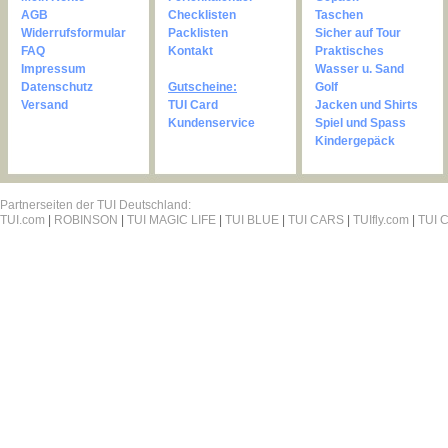
AGB
Checklisten
Taschen
Widerrufsformular
Packlisten
Sicher auf Tour
FAQ
Kontakt
Praktisches
Impressum
Wasser u. Sand
Datenschutz
Gutscheine:
Golf
Versand
TUI Card
Jacken und Shirts
Kundenservice
Spiel und Spass
Kindergepäck
Partnerseiten der TUI Deutschland:
TUI.com
|
ROBINSON
|
TUI MAGIC LIFE
|
TUI BLUE
|
TUI CARS
|
TUIfly.com
|
TUI C