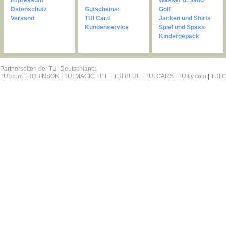
Impressum
Wasser u. Sand
Datenschutz
Gutscheine:
Golf
Versand
TUI Card
Jacken und Shirts
Kundenservice
Spiel und Spass
Kindergepäck
Partnerseiten der TUI Deutschland:
TUI.com
|
ROBINSON
|
TUI MAGIC LIFE
|
TUI BLUE
|
TUI CARS
|
TUIfly.com
|
TUI C