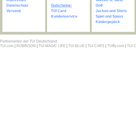
Impressum
Wasser u. Sand
Datenschutz
Gutscheine:
Golf
Versand
TUI Card
Jacken und Shirts
Kundenservice
Spiel und Spass
Kindergepäck
Partnerseiten der TUI Deutschland:
TUI.com
|
ROBINSON
|
TUI MAGIC LIFE
|
TUI BLUE
|
TUI CARS
|
TUIfly.com
|
TUI C