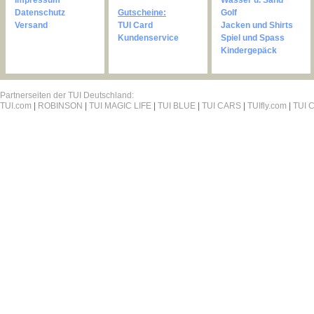
Impressum
Wasser u. Sand
Datenschutz
Gutscheine:
Golf
Versand
TUI Card
Jacken und Shirts
Kundenservice
Spiel und Spass
Kindergepäck
Partnerseiten der TUI Deutschland:
TUI.com
|
ROBINSON
|
TUI MAGIC LIFE
|
TUI BLUE
|
TUI CARS
|
TUIfly.com
|
TUI C