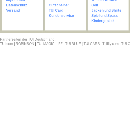
Impressum
Wasser u. Sand
Datenschutz
Gutscheine:
Golf
Versand
TUI Card
Jacken und Shirts
Kundenservice
Spiel und Spass
Kindergepäck
Partnerseiten der TUI Deutschland:
TUI.com
|
ROBINSON
|
TUI MAGIC LIFE
|
TUI BLUE
|
TUI CARS
|
TUIfly.com
|
TUI C