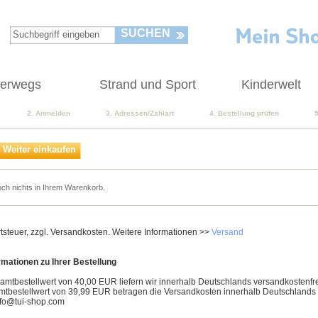
SUCHEN
terwegs
Strand und Sport
Kinderwelt
2. Anmelden
3. Adressen/Zahlart
4. Bestellung prüfen
Weiter einkaufen
och nichts in Ihrem Warenkorb.
rtsteuer, zzgl. Versandkosten. Weitere Informationen >>
Versand
rmationen zu Ihrer Bestellung
mtbestellwert von 40,00 EUR liefern wir innerhalb Deutschlands versandkostenfre
tbestellwert von 39,99 EUR betragen die Versandkosten innerhalb Deutschlands
nfo@tui-shop.com