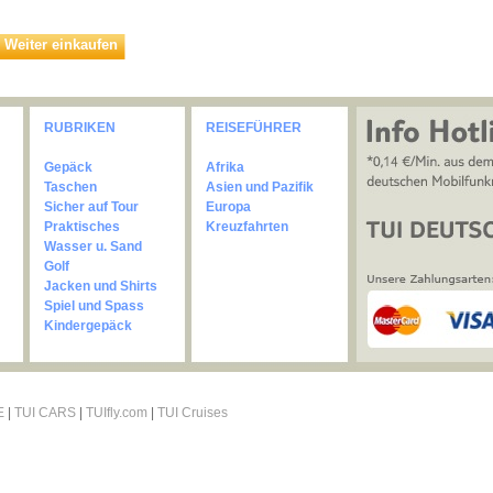
Weiter einkaufen
RUBRIKEN
REISEFÜHRER
Gepäck
Afrika
Taschen
Asien und Pazifik
Sicher auf Tour
Europa
Praktisches
Kreuzfahrten
Wasser u. Sand
Golf
Jacken und Shirts
Spiel und Spass
Kindergepäck
E
|
TUI CARS
|
TUIfly.com
|
TUI Cruises