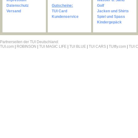
Impressum
Wasser u. Sand
Datenschutz
Gutscheine:
Golf
Versand
TUI Card
Jacken und Shirts
Kundenservice
Spiel und Spass
Kindergepäck
Partnerseiten der TUI Deutschland:
TUI.com
|
ROBINSON
|
TUI MAGIC LIFE
|
TUI BLUE
|
TUI CARS
|
TUIfly.com
|
TUI C