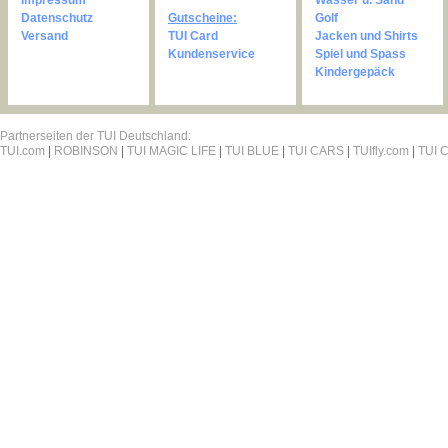
Impressum
Wasser u. Sand
Datenschutz
Gutscheine:
Golf
Versand
TUI Card
Jacken und Shirts
Kundenservice
Spiel und Spass
Kindergepäck
Partnerseiten der TUI Deutschland:
TUI.com
|
ROBINSON
|
TUI MAGIC LIFE
|
TUI BLUE
|
TUI CARS
|
TUIfly.com
|
TUI C