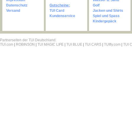
Impressum
Wasser u. Sand
Datenschutz
Gutscheine:
Golf
Versand
TUI Card
Jacken und Shirts
Kundenservice
Spiel und Spass
Kindergepäck
Partnerseiten der TUI Deutschland:
TUI.com
|
ROBINSON
|
TUI MAGIC LIFE
|
TUI BLUE
|
TUI CARS
|
TUIfly.com
|
TUI C