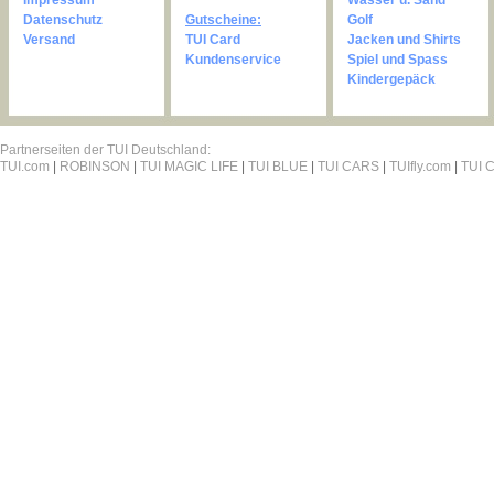
Impressum
Wasser u. Sand
Datenschutz
Gutscheine:
Golf
Versand
TUI Card
Jacken und Shirts
Kundenservice
Spiel und Spass
Kindergepäck
Partnerseiten der TUI Deutschland:
TUI.com
|
ROBINSON
|
TUI MAGIC LIFE
|
TUI BLUE
|
TUI CARS
|
TUIfly.com
|
TUI C