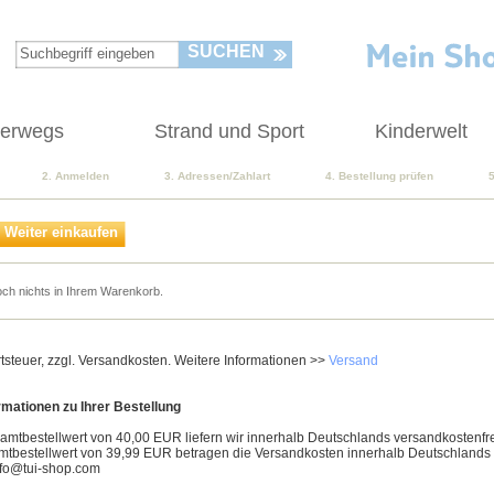
SUCHEN
terwegs
Strand und Sport
Kinderwelt
2. Anmelden
3. Adressen/Zahlart
4. Bestellung prüfen
Weiter einkaufen
och nichts in Ihrem Warenkorb.
rtsteuer, zzgl. Versandkosten. Weitere Informationen >>
Versand
rmationen zu Ihrer Bestellung
mtbestellwert von 40,00 EUR liefern wir innerhalb Deutschlands versandkostenfre
tbestellwert von 39,99 EUR betragen die Versandkosten innerhalb Deutschlands
nfo@tui-shop.com