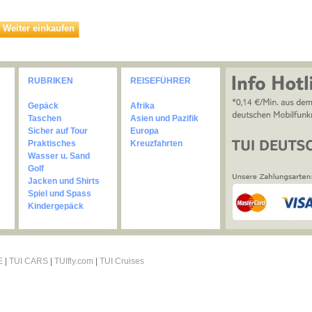
Weiter einkaufen
RUBRIKEN
REISEFÜHRER
Gepäck
Afrika
Taschen
Asien und Pazifik
Sicher auf Tour
Europa
Praktisches
Kreuzfahrten
Wasser u. Sand
Golf
Jacken und Shirts
Spiel und Spass
Kindergepäck
E
|
TUI CARS
|
TUIfly.com
|
TUI Cruises