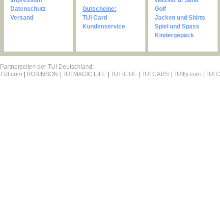
Impressum
Wasser u. Sand
Datenschutz
Gutscheine:
Golf
Versand
TUI Card
Jacken und Shirts
Kundenservice
Spiel und Spass
Kindergepäck
Partnerseiten der TUI Deutschland:
TUI.com
|
ROBINSON
|
TUI MAGIC LIFE
|
TUI BLUE
|
TUI CARS
|
TUIfly.com
|
TUI C