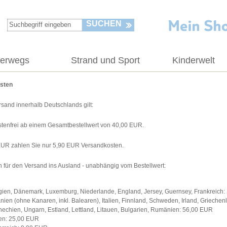
SUCHEN
terwegs
Strand und Sport
Kinderwelt
sten
rsand innerhalb Deutschlands gilt:
tenfrei ab einem Gesamtbestellwert von 40,00 EUR.
EUR zahlen Sie nur 5,90 EUR Versandkosten.
 für den Versand ins Ausland - unabhängig vom Bestellwert:
gien, Dänemark, Luxemburg, Niederlande, England, Jersey, Guernsey, Frankreich
nien (ohne Kanaren, inkl. Balearen), Italien, Finnland, Schweden, Irland, Grieche
hechien, Ungarn, Estland, Lettland, Litauen, Bulgarien, Rumänien: 56,00 EUR
en: 25,00 EUR