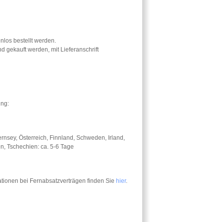
nlos bestellt werden.
 gekauft werden, mit Lieferanschrift
ung:
rnsey, Österreich, Finnland, Schweden, Irland,
en, Tschechien: ca. 5-6 Tage
ationen bei Fernabsatzverträgen finden Sie
hier
.