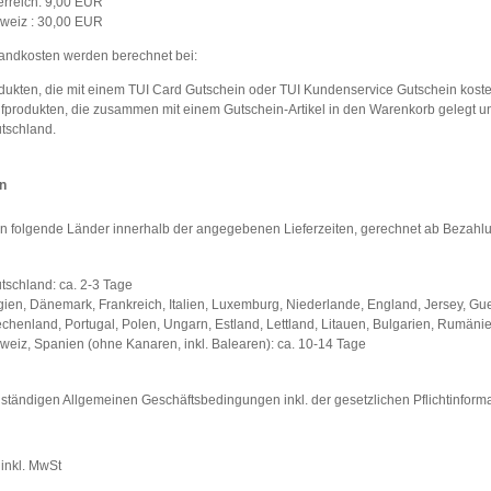
erreich: 9,00 EUR
weiz : 30,00 EUR
andkosten werden berechnet bei:
dukten, die mit einem TUI Card Gutschein oder TUI Kundenservice Gutschein koste
fprodukten, die zusammen mit einem Gutschein-Artikel in den Warenkorb gelegt und
tschland.
en
n in folgende Länder innerhalb der angegebenen Lieferzeiten, gerechnet ab Bezahl
tschland: ca. 2-3 Tage
gien, Dänemark, Frankreich, Italien, Luxemburg, Niederlande, England, Jersey, Gue
echenland, Portugal, Polen, Ungarn, Estland, Lettland, Litauen, Bulgarien, Rumäni
weiz, Spanien (ohne Kanaren, inkl. Balearen): ca. 10-14 Tage
lständigen Allgemeinen Geschäftsbedingungen inkl. der gesetzlichen Pflichtinform
 inkl. MwSt