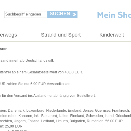
SUCHEN
terwegs
Strand und Sport
Kinderwelt
sten
rsand innerhalb Deutschlands gilt:
tenfrei ab einem Gesamtbestellwert von 40,00 EUR.
EUR zahlen Sie nur 5,90 EUR Versandkosten.
 für den Versand ins Ausland - unabhängig vom Bestellwert:
gien, Dänemark, Luxemburg, Niederlande, England, Jersey, Guernsey, Frankreich
nien (ohne Kanaren, inkl. Balearen), Italien, Finnland, Schweden, Irland, Grieche
hechien, Ungarn, Estland, Lettland, Litauen, Bulgarien, Rumänien: 56,00 EUR
en: 25,00 EUR