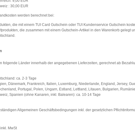
erreich: 9,00 EUR
weiz : 30,00 EUR
andkosten werden berechnet bei:
dukten, die mit einem TUI Card Gutschein oder TUI Kundenservice Gutschein koste
fprodukten, die zusammen mit einem Gutschein-Artikel in den Warenkorb gelegt und
tschland.
en
n in folgende Länder innerhalb der angegebenen Lieferzeiten, gerechnet ab Bezahl
tschland: ca. 2-3 Tage
gien, Dänemark, Frankreich, Italien, Luxemburg, Niederlande, England, Jersey, Gue
echenland, Portugal, Polen, Ungarn, Estland, Lettland, Litauen, Bulgarien, Rumäni
weiz, Spanien (ohne Kanaren, inkl. Balearen): ca. 10-14 Tage
lständigen Allgemeinen Geschäftsbedingungen inkl. der gesetzlichen Pflichtinform
 inkl. MwSt