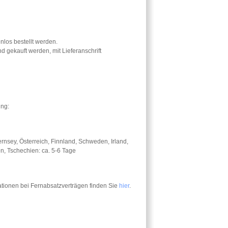
nlos bestellt werden.
 gekauft werden, mit Lieferanschrift
ung:
rnsey, Österreich, Finnland, Schweden, Irland,
en, Tschechien: ca. 5-6 Tage
ationen bei Fernabsatzverträgen finden Sie
hier
.