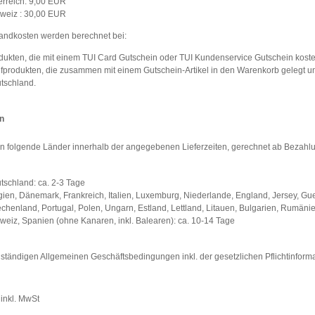
erreich: 9,00 EUR
weiz : 30,00 EUR
andkosten werden berechnet bei:
dukten, die mit einem TUI Card Gutschein oder TUI Kundenservice Gutschein koste
fprodukten, die zusammen mit einem Gutschein-Artikel in den Warenkorb gelegt und
tschland.
en
n in folgende Länder innerhalb der angegebenen Lieferzeiten, gerechnet ab Bezahl
tschland: ca. 2-3 Tage
gien, Dänemark, Frankreich, Italien, Luxemburg, Niederlande, England, Jersey, Gue
echenland, Portugal, Polen, Ungarn, Estland, Lettland, Litauen, Bulgarien, Rumäni
weiz, Spanien (ohne Kanaren, inkl. Balearen): ca. 10-14 Tage
lständigen Allgemeinen Geschäftsbedingungen inkl. der gesetzlichen Pflichtinform
 inkl. MwSt