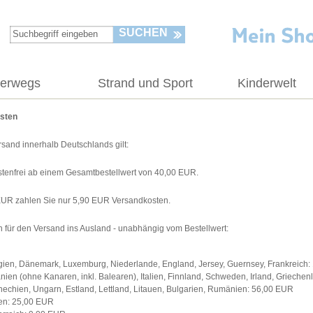
SUCHEN
terwegs
Strand und Sport
Kinderwelt
sten
rsand innerhalb Deutschlands gilt:
tenfrei ab einem Gesamtbestellwert von 40,00 EUR.
EUR zahlen Sie nur 5,90 EUR Versandkosten.
 für den Versand ins Ausland - unabhängig vom Bestellwert:
gien, Dänemark, Luxemburg, Niederlande, England, Jersey, Guernsey, Frankreich
nien (ohne Kanaren, inkl. Balearen), Italien, Finnland, Schweden, Irland, Grieche
hechien, Ungarn, Estland, Lettland, Litauen, Bulgarien, Rumänien: 56,00 EUR
en: 25,00 EUR