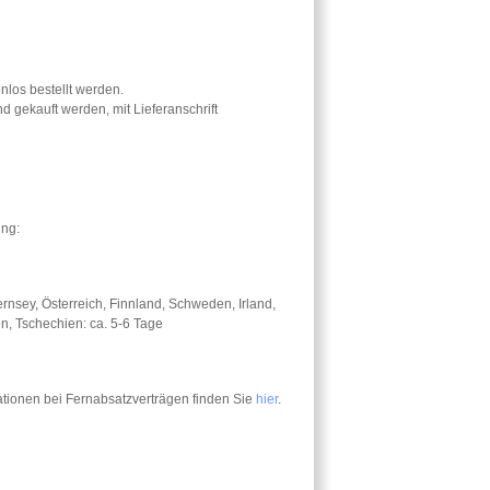
nlos bestellt werden.
 gekauft werden, mit Lieferanschrift
ung:
rnsey, Österreich, Finnland, Schweden, Irland,
en, Tschechien: ca. 5-6 Tage
ationen bei Fernabsatzverträgen finden Sie
hier
.