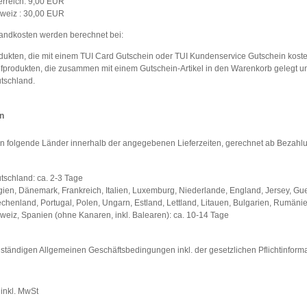
erreich: 9,00 EUR
weiz : 30,00 EUR
andkosten werden berechnet bei:
dukten, die mit einem TUI Card Gutschein oder TUI Kundenservice Gutschein koste
fprodukten, die zusammen mit einem Gutschein-Artikel in den Warenkorb gelegt und
tschland.
en
n in folgende Länder innerhalb der angegebenen Lieferzeiten, gerechnet ab Bezahl
tschland: ca. 2-3 Tage
gien, Dänemark, Frankreich, Italien, Luxemburg, Niederlande, England, Jersey, Gue
echenland, Portugal, Polen, Ungarn, Estland, Lettland, Litauen, Bulgarien, Rumäni
weiz, Spanien (ohne Kanaren, inkl. Balearen): ca. 10-14 Tage
lständigen Allgemeinen Geschäftsbedingungen inkl. der gesetzlichen Pflichtinform
 inkl. MwSt