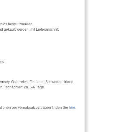
nlos bestellt werden.
 gekauft werden, mit Lieferanschrift
ung:
rnsey, Österreich, Finnland, Schweden, Irland,
en, Tschechien: ca. 5-6 Tage
ationen bei Fernabsatzverträgen finden Sie
hier
.