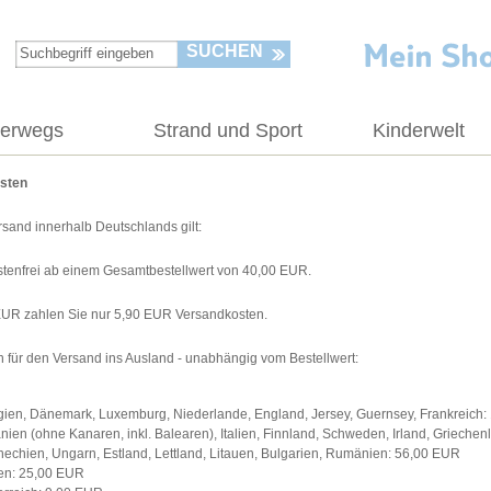
SUCHEN
terwegs
Strand und Sport
Kinderwelt
sten
rsand innerhalb Deutschlands gilt:
tenfrei ab einem Gesamtbestellwert von 40,00 EUR.
EUR zahlen Sie nur 5,90 EUR Versandkosten.
 für den Versand ins Ausland - unabhängig vom Bestellwert:
gien, Dänemark, Luxemburg, Niederlande, England, Jersey, Guernsey, Frankreich
nien (ohne Kanaren, inkl. Balearen), Italien, Finnland, Schweden, Irland, Grieche
hechien, Ungarn, Estland, Lettland, Litauen, Bulgarien, Rumänien: 56,00 EUR
en: 25,00 EUR