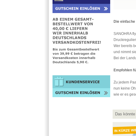
Die einfache
SANOHRA fly w
Druckregulier
Wer bereits 
und nimmt si
Bei der Land
Empfohlen fü
Zu jedem Paar
nun keine Oh
wie er es ges
Das könnte 