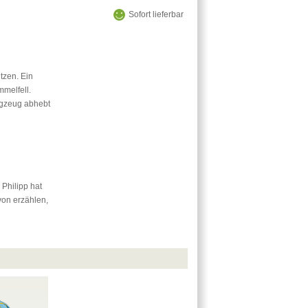
Sofort lieferbar
tzen. Ein
mmelfell.
ugzeug abhebt
Philipp hat
on erzählen,