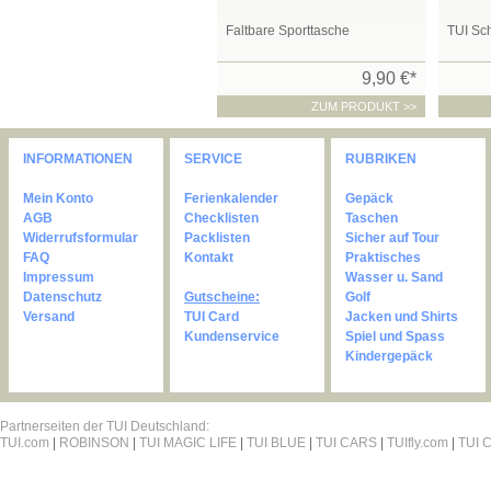
Faltbare Sporttasche
TUI Sch
9,90 €*
ZUM PRODUKT >>
INFORMATIONEN
SERVICE
RUBRIKEN
Mein Konto
Ferienkalender
Gepäck
AGB
Checklisten
Taschen
Widerrufsformular
Packlisten
Sicher auf Tour
FAQ
Kontakt
Praktisches
Impressum
Wasser u. Sand
Datenschutz
Gutscheine:
Golf
Versand
TUI Card
Jacken und Shirts
Kundenservice
Spiel und Spass
Kindergepäck
Partnerseiten der TUI Deutschland:
TUI.com
|
ROBINSON
|
TUI MAGIC LIFE
|
TUI BLUE
|
TUI CARS
|
TUIfly.com
|
TUI C