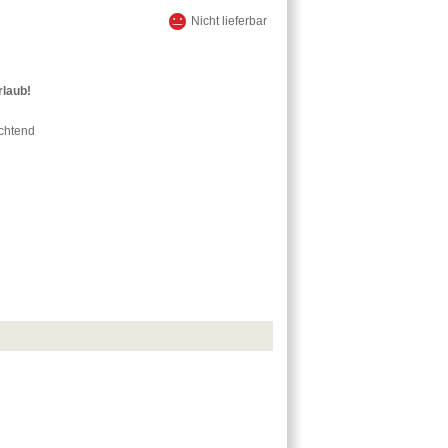
Nicht lieferbar
rlaub!
uchtend