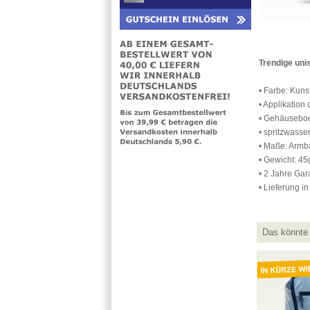
Trendige uni
• Farbe: Kuns
• Applikation 
• Gehäusebod
• spritzwasse
• Maße: Armb
• Gewicht: 45
• 2 Jahre Ga
• Lieferung i
Das könnte 