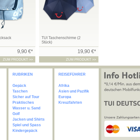
ucksack
TUI Taschenschirme (2
Stück)
9,90 €*
19,90 €*
ZUM PRODUKT >>
ZUM PRODUKT >>
RUBRIKEN
REISEFÜHRER
Gepäck
Afrika
Taschen
Asien und Pazifik
Sicher auf Tour
Europa
Praktisches
Kreuzfahrten
Wasser u. Sand
Golf
Jacken und Shirts
Spiel und Spass
Kindergepäck