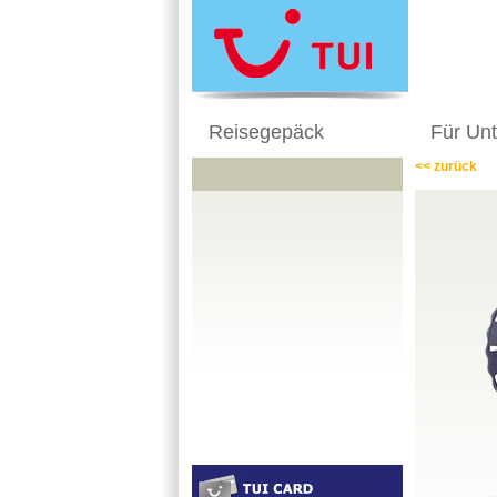
Reisegepäck
Für Un
<< zurück