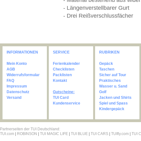
- Material bestehend aus wide
- Längenverstellbarer Gurt
- Drei Reißverschlussfächer
INFORMATIONEN
SERVICE
RUBRIKEN
Mein Konto
Ferienkalender
Gepäck
AGB
Checklisten
Taschen
Widerrufsformular
Packlisten
Sicher auf Tour
FAQ
Kontakt
Praktisches
Impressum
Wasser u. Sand
Datenschutz
Gutscheine:
Golf
Versand
TUI Card
Jacken und Shirts
Kundenservice
Spiel und Spass
Kindergepäck
Partnerseiten der TUI Deutschland:
TUI.com
|
ROBINSON
|
TUI MAGIC LIFE
|
TUI BLUE
|
TUI CARS
|
TUIfly.com
|
TUI C