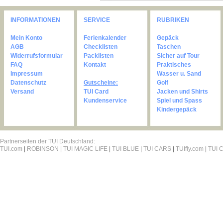
INFORMATIONEN
SERVICE
RUBRIKEN
Mein Konto
Ferienkalender
Gepäck
AGB
Checklisten
Taschen
Widerrufsformular
Packlisten
Sicher auf Tour
FAQ
Kontakt
Praktisches
Impressum
Wasser u. Sand
Datenschutz
Gutscheine:
Golf
Versand
TUI Card
Jacken und Shirts
Kundenservice
Spiel und Spass
Kindergepäck
Partnerseiten der TUI Deutschland:
TUI.com
|
ROBINSON
|
TUI MAGIC LIFE
|
TUI BLUE
|
TUI CARS
|
TUIfly.com
|
TUI C