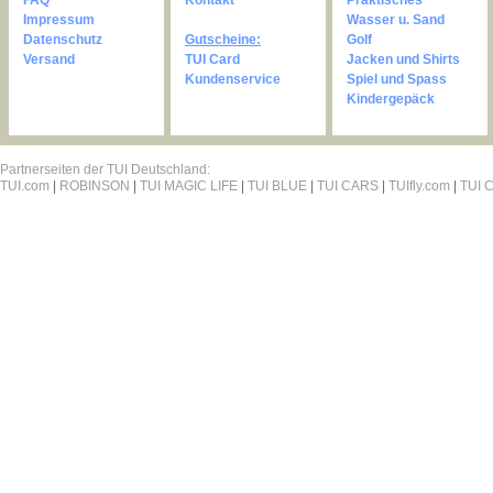
FAQ
Kontakt
Praktisches
Impressum
Wasser u. Sand
Datenschutz
Gutscheine:
Golf
Versand
TUI Card
Jacken und Shirts
Kundenservice
Spiel und Spass
Kindergepäck
Partnerseiten der TUI Deutschland:
TUI.com
|
ROBINSON
|
TUI MAGIC LIFE
|
TUI BLUE
|
TUI CARS
|
TUIfly.com
|
TUI C