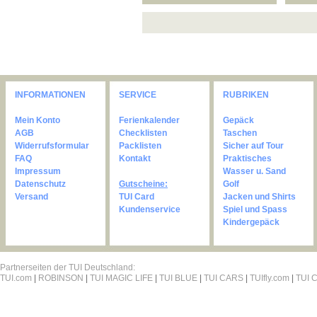
INFORMATIONEN
SERVICE
RUBRIKEN
Mein Konto
Ferienkalender
Gepäck
AGB
Checklisten
Taschen
Widerrufsformular
Packlisten
Sicher auf Tour
FAQ
Kontakt
Praktisches
Impressum
Wasser u. Sand
Datenschutz
Gutscheine:
Golf
Versand
TUI Card
Jacken und Shirts
Kundenservice
Spiel und Spass
Kindergepäck
Partnerseiten der TUI Deutschland:
TUI.com
|
ROBINSON
|
TUI MAGIC LIFE
|
TUI BLUE
|
TUI CARS
|
TUIfly.com
|
TUI C