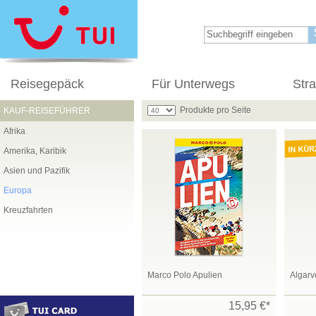
Reisegepäck
Für Unterwegs
Str
Produkte pro Seite
KAUF-REISEFÜHRER
Afrika
Amerika, Karibik
Asien und Pazifik
Europa
Kreuzfahrten
Marco Polo Apulien
Algarv
15,95 €*