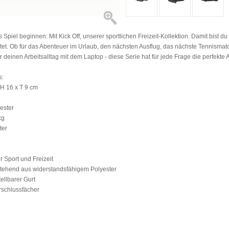
 Spiel beginnen: Mit Kick Off, unserer sportlichen Freizeit-Kollektion. Damit bist du
itet. Ob für das Abenteuer im Urlaub, den nächsten Ausflug, das nächste Tennismat
r deinen Arbeitsalltag mit dem Laptop - diese Serie hat für jede Frage die perfekte 
s:
H 16 x T 9 cm
yester
kg
ter
ür Sport und Freizeit
estehend aus widerstandsfähigem Polyester
ellbarer Gurt
rschlussfächer