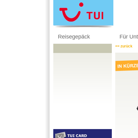
Reisegepäck
Für Un
<< zurück