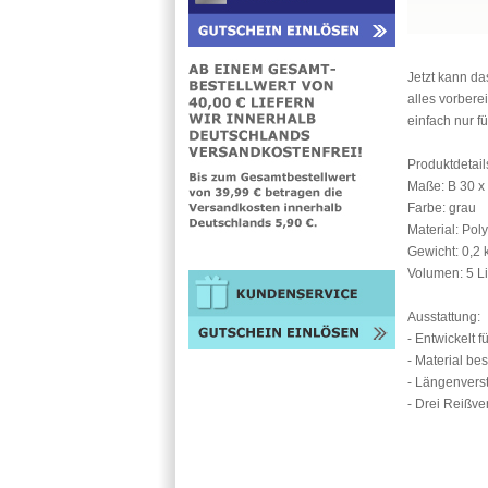
Jetzt kann das
alles vorbere
einfach nur fü
Produktdetail
Maße: B 30 x 
Farbe: grau
Material: Pol
Gewicht: 0,2 
Volumen: 5 Li
Ausstattung:
- Entwickelt f
- Material b
- Längenverst
- Drei Reißve